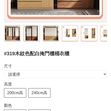
#319木紋色配白掩門櫃桶衣櫃
尺寸
高度
200cm高
240cm高
顏色