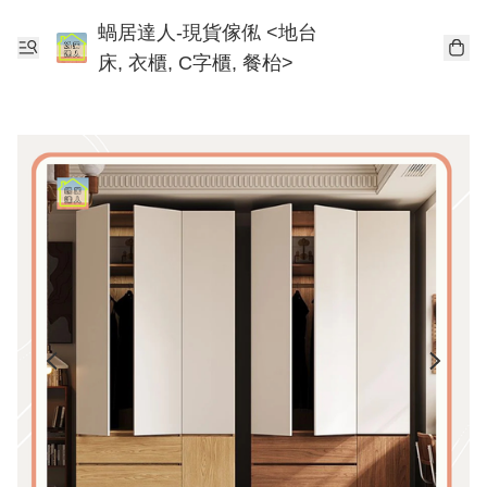
蝸居達人-現貨傢俬 <地台
床, 衣櫃, C字櫃, 餐枱>