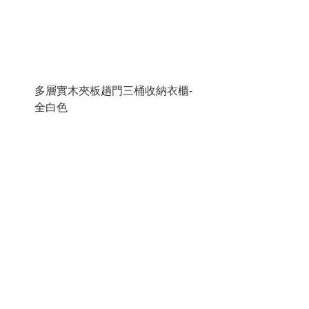
多層實木夾板趟門三桶收納衣櫃-
全白色