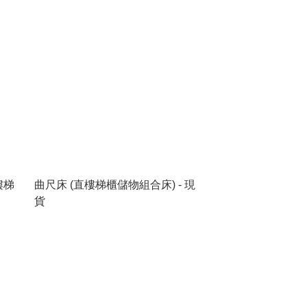
樓梯
曲尺床 (直樓梯櫃儲物組合床) - 現
貨