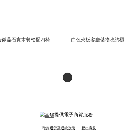
合微晶石實木餐枱配四椅
白色夾板客廳儲物收納櫃
提供電子商貿服務
商舖
退貨及退款政策
提出意見