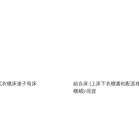
式衣櫃床連子母床
組合床 (上床下衣櫃書枱配直
櫃桶)-現貨