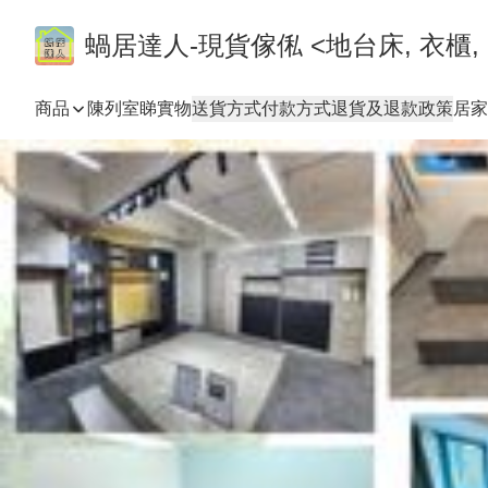
蝸居達人-現貨傢俬 <地台床, 衣櫃, 
商品
陳列室睇實物
送貨方式
付款方式
退貨及退款政策
居家