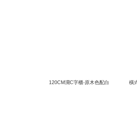
120CM濶C字櫃-原木色配白
橫