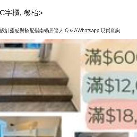
C字櫃, 餐枱>
設計靈感與搭配指南
蝸居達人 Q & A
Whatsapp 現貨查詢