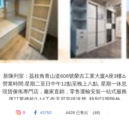
新陳列室：荔枝角青山道608號榮吉工業大廈A座3樓♨️

營業時間:星期二至日中午12點至晚上八點, 星期一休息

現貨傢俬專門店，廠家直銷，零售運輸安裝一站式服務

落訂單後約7-14工作天可安排送貨, 特別註明除外

如預約送貨改期, 需最少三天前通知
0
43750
4428 已售出
(48)