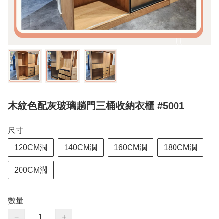
木紋色配灰玻璃趟門三桶收納衣櫃 #5001
尺寸
120CM濶
140CM濶
160CM濶
180CM濶
200CM濶
數量
−
+