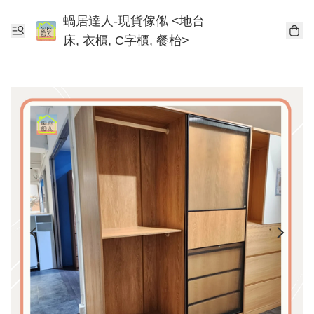
蝸居達人-現貨傢俬 <地台
床, 衣櫃, C字櫃, 餐枱>