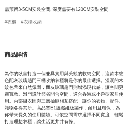
需預留3-5CM安裝空間, 深度需要有120CM安裝空間
衣櫃
衣櫃收納
商品詳情
為你的臥室打造一個兼具實用與美觀的收納空間，這款木紋
色配灰玻璃趟門三桶收納衣櫃將是你的最佳選擇。溫潤的木
紋色帶來自然氛圍，而灰玻璃趟門則增添現代感，讓空間更
顯寬敞。滑門設計節省開合空間，適合香港或小戶型家居使
用。內部掛衣區與三層抽屜相互搭配，讓你的衣物、配件、
雜物各得其所。高品質E1級纖維板製作，耐用且環保，為
你帶來長久的使用體驗。可依空間需求選擇不同寬度，輕鬆
打造理想衣櫃，讓生活更井井有條。