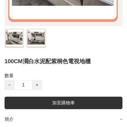
100CM濶白水泥配紫桐色電視地櫃
數量
−
+
加至購物車
簡介
−