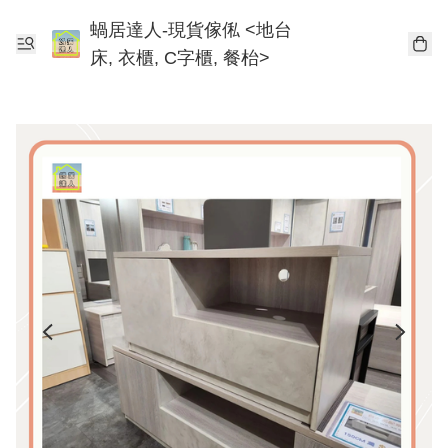
蝸居達人-現貨傢俬 <地台
床, 衣櫃, C字櫃, 餐枱>