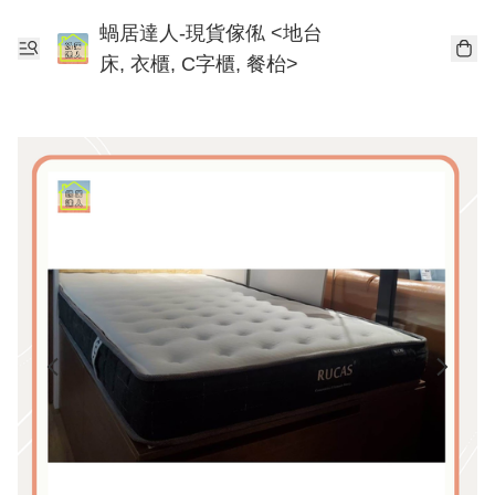
蝸居達人-現貨傢俬 <地台
床, 衣櫃, C字櫃, 餐枱>