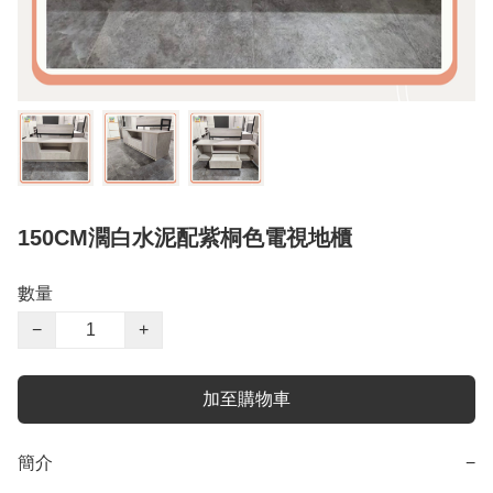
150CM濶白水泥配紫桐色電視地櫃
數量
−
+
加至購物車
簡介
−