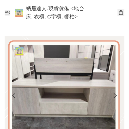
蝸居達人-現貨傢俬 <地台
床, 衣櫃, C字櫃, 餐枱>