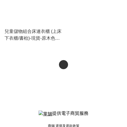
兒童儲物組合床連衣櫃 (上床
下衣櫃/書枱)-現貨-原木色配
白
提供電子商貿服務
商舖
退貨及退款政策