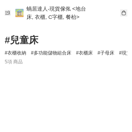
蝸居達人-現貨傢俬 <地台
床, 衣櫃, C字櫃, 餐枱>
#兒童床
衣櫃收納
多功能儲物組合床
衣櫃床
子母床
現貨
5項 商品