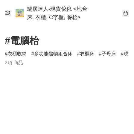
蝸居達人-現貨傢俬 <地台
床, 衣櫃, C字櫃, 餐枱>
#電腦枱
衣櫃收納
多功能儲物組合床
衣櫃床
子母床
現貨
2項 商品